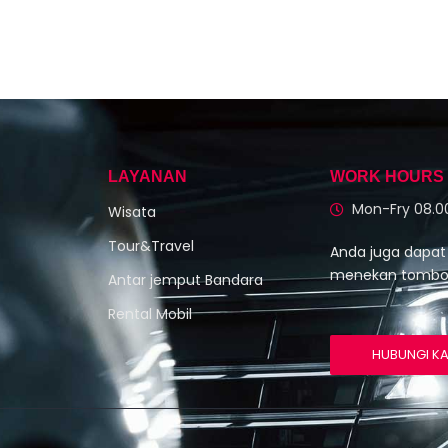
LAYANAN
WORK HOURS
Mon-Fry 08.00
Wisata
Tour&Travel
Anda juga dapa
menekan tombol 
Antar jemput Bandara
Rental Mobil
HUBUNGI K