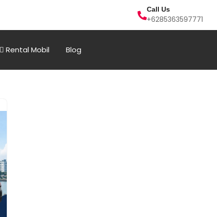
Call Us
+6285363597771
Rental Mobil
Blog