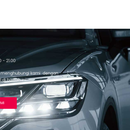
 - 21.00
t menghubungi kami dengan
di bawah ini.
AMI