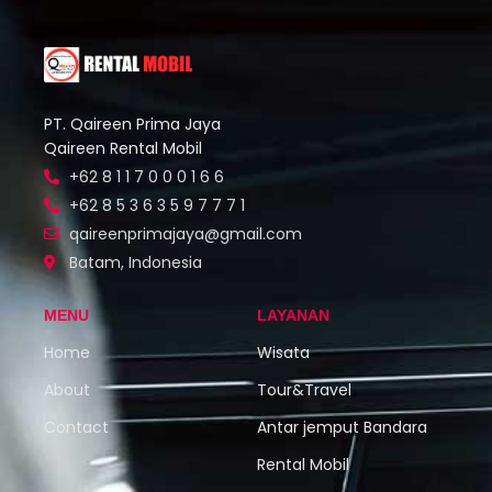
PT. Qaireen Prima Jaya
Qaireen Rental Mobil
+62 8 1 1 7 0 0 0 1 6 6
+62 8 5 3 6 3 5 9 7 7 7 1
qaireenprimajaya@gmail.com
Batam, Indonesia
MENU
LAYANAN
Home
Wisata
About
Tour&Travel
Contact
Antar jemput Bandara
Rental Mobil