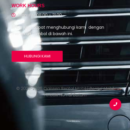
WORK HOURS
Mon-Fry 08.00 - 21.00
Anda juga dapat menghubungi kami dengan
menekan tombol di bawah ini.
HUBUNGI KAMI
© 2023-2026 Qaireen Rental Mobil |
Rental Mobil
Terbaik No 1 di Batam