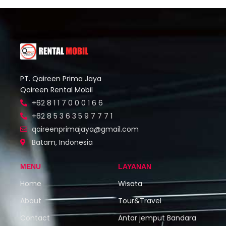
PT. Qaireen Prima Jaya
Qaireen Rental Mobil
+62 8 1 1 7 0 0 0 1 6 6
+62 8 5 3 6 3 5 9 7 7 7 1
qaireenprimajaya@gmail.com
Batam, Indonesia
MENU
LAYANAN
Home
Wisata
About
Tour&Travel
Contact
Antar jemput Bandara