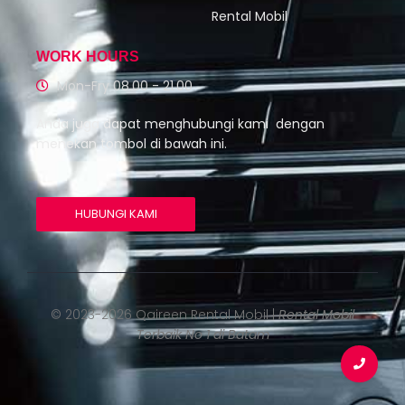
Rental Mobil
WORK HOURS
Mon-Fry 08.00 - 21.00
Anda juga dapat menghubungi kami dengan
menekan tombol di bawah ini.
HUBUNGI KAMI
© 2023-2026 Qaireen Rental Mobil |
Rental Mobil
Terbaik No 1 di Batam