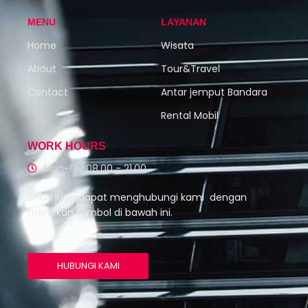
MENU
LAYANAN
Home
Wisata
About
Tour&Travel
Contact
Antar jemput Bandara
Rental Mobil
WORK HOURS
Mon-Fry 08.00 - 21.00
Anda juga dapat menghubungi kami dengan
menekan tombol di bawah ini.
HUBUNGI KAMI