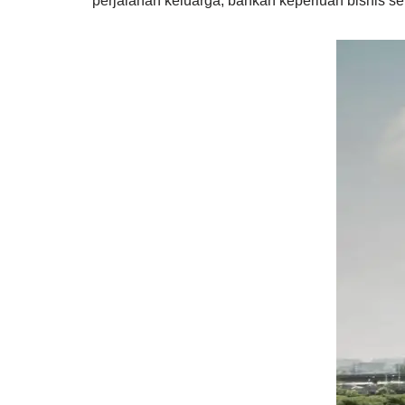
perjalanan keluarga, bahkan keperluan bisnis s